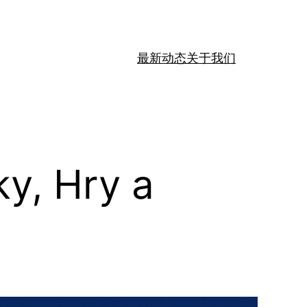
最新动态
关于我们
y, Hry a