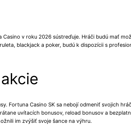
una Casino v roku 2026 sústreďuje. Hráči budú mať mo
uleta, blackjack a poker, budú k dispozícii s profesi
akcie
usy. Fortuna Casino SK sa nebojí odmeniť svojich hrá
átane uvítacích bonusov, reload bonusov a bezplatn
žnili im zvýšiť svoje šance na výhru.