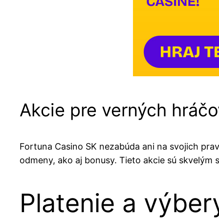
Akcie pre verných hráčo
Fortuna Casino SK nezabúda ani na svojich pravi
odmeny, ako aj bonusy. Tieto akcie sú skvelým s
Platenie a výber