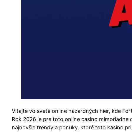
Vitajte vo svete online hazardných hier, kde F
Rok 2026 je pre toto online casino mimoriadne 
najnovšie trendy a ponuky, ktoré toto kasíno pr