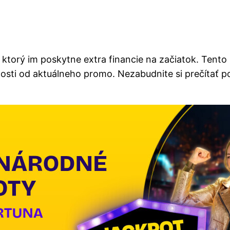
, ktorý im poskytne extra financie na začiatok. Tent
osti od aktuálneho promo. Nezabudnite si prečítať p