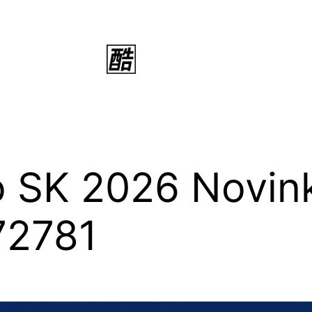
o SK 2026 Novink
72781