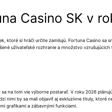
una Casino SK v r
 ktoré si hráči určite zamilujú. Fortuna Casino sa sn
né užívateľské rozhranie a množstvo vzrušujúcich tu
sa na tom vie výborne postarať. V roku 2026 plánujú
nimi by sa mali objaviť aj exkluzívne tituly, ktoré 
ymi grafikami a zábavnými funkciami.