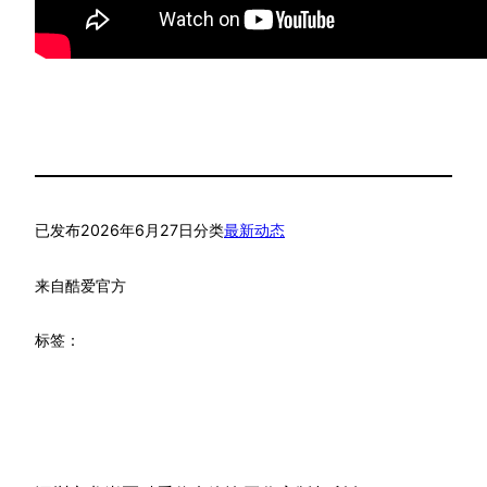
已发布
2026年6月27日
分类
最新动态
来自
酷爱官方
标签：