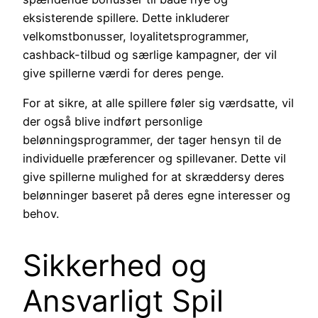
eksisterende spillere. Dette inkluderer
velkomstbonusser, loyalitetsprogrammer,
cashback-tilbud og særlige kampagner, der vil
give spillerne værdi for deres penge.
For at sikre, at alle spillere føler sig værdsatte, vil
der også blive indført personlige
belønningsprogrammer, der tager hensyn til de
individuelle præferencer og spillevaner. Dette vil
give spillerne mulighed for at skræddersy deres
belønninger baseret på deres egne interesser og
behov.
Sikkerhed og
Ansvarligt Spil