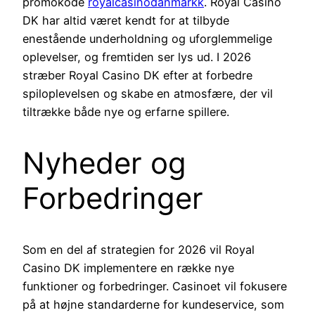
promokode
royalcasinodanmarkk
. Royal Casino
DK har altid været kendt for at tilbyde
enestående underholdning og uforglemmelige
oplevelser, og fremtiden ser lys ud. I 2026
stræber Royal Casino DK efter at forbedre
spiloplevelsen og skabe en atmosfære, der vil
tiltrække både nye og erfarne spillere.
Nyheder og
Forbedringer
Som en del af strategien for 2026 vil Royal
Casino DK implementere en række nye
funktioner og forbedringer. Casinoet vil fokusere
på at højne standarderne for kundeservice, som