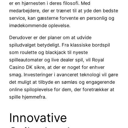
er en hjørnesten i deres filosofi. Med
medarbejdere, der er trænet til at yde den bedste
service, kan gæsterne forvente en personlig og
imødekommende oplevelse.
Derudover er der planer om at udvide
spiludvalget betydeligt. Fra klassiske bordspil
som roulette og blackjack til nyeste
spilleautomater og live dealer spil, vil Royal
Casino DK sikre, at der er noget for enhver
smag. Investeringer i avanceret teknologi vil gøre
det muligt at tilbyde en sømløs og engagerende
online spiloplevelse for dem, der foretrækker at
spille hjemmefra.
Innovative