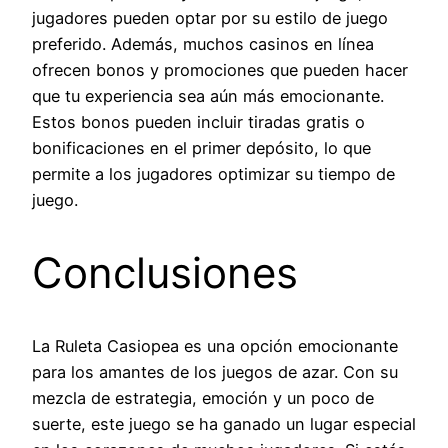
jugadores pueden optar por su estilo de juego
preferido. Además, muchos casinos en línea
ofrecen bonos y promociones que pueden hacer
que tu experiencia sea aún más emocionante.
Estos bonos pueden incluir tiradas gratis o
bonificaciones en el primer depósito, lo que
permite a los jugadores optimizar su tiempo de
juego.
Conclusiones
La Ruleta Casiopea es una opción emocionante
para los amantes de los juegos de azar. Con su
mezcla de estrategia, emoción y un poco de
suerte, este juego se ha ganado un lugar especial