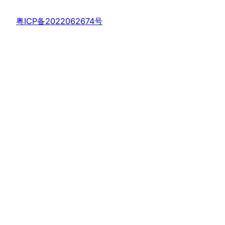
粤ICP备2022062674号