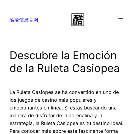
跳
至
酷爱信息官网
内
容
Descubre la Emoción
de la Ruleta Casiopea
La Ruleta Casiopea se ha convertido en uno de
los juegos de casino más populares y
emocionantes en línea. Si estás buscando una
manera de disfrutar de la adrenalina y la
estrategia, la Ruleta Casiopea es tu destino ideal.
Para conocer más sobre esta fascinante forma