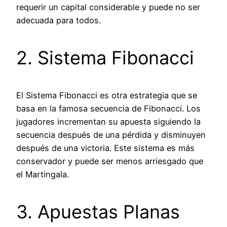
requerir un capital considerable y puede no ser
adecuada para todos.
2. Sistema Fibonacci
El Sistema Fibonacci es otra estrategia que se
basa en la famosa secuencia de Fibonacci. Los
jugadores incrementan su apuesta siguiendo la
secuencia después de una pérdida y disminuyen
después de una victoria. Este sistema es más
conservador y puede ser menos arriesgado que
el Martingala.
3. Apuestas Planas