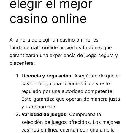
elegir el mejor
casino online
A la hora de elegir un casino online, es
fundamental considerar ciertos factores que
garantizarán una experiencia de juego segura y
placentera:
Licencia y regulación:
Asegúrate de que el
casino tenga una licencia válida y esté
regulado por una autoridad competente.
Esto garantiza que operan de manera justa
y transparente.
Variedad de juegos:
Comprueba la
selección de juegos ofrecidos. Los mejores
casinos en línea cuentan con una amplia