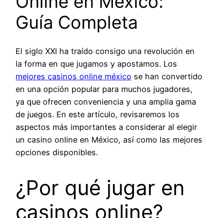
Online en México:
Guía Completa
El siglo XXI ha traído consigo una revolución en
la forma en que jugamos y apostamos. Los
mejores casinos online méxico
se han convertido
en una opción popular para muchos jugadores,
ya que ofrecen conveniencia y una amplia gama
de juegos. En este artículo, revisaremos los
aspectos más importantes a considerar al elegir
un casino online en México, así como las mejores
opciones disponibles.
¿Por qué jugar en
casinos online?