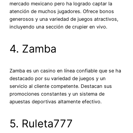
mercado mexicano pero ha logrado captar la
atención de muchos jugadores. Ofrece bonos
generosos y una variedad de juegos atractivos,
incluyendo una sección de crupier en vivo.
4. Zamba
Zamba es un casino en línea confiable que se ha
destacado por su variedad de juegos y un
servicio al cliente competente. Destacan sus
promociones constantes y un sistema de
apuestas deportivas altamente efectivo.
5. Ruleta777