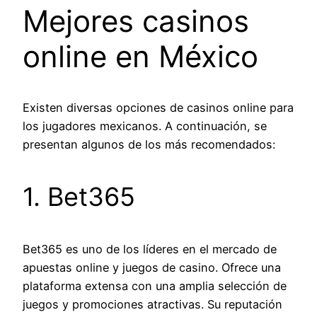
Mejores casinos
online en México
Existen diversas opciones de casinos online para
los jugadores mexicanos. A continuación, se
presentan algunos de los más recomendados:
1. Bet365
Bet365 es uno de los líderes en el mercado de
apuestas online y juegos de casino. Ofrece una
plataforma extensa con una amplia selección de
juegos y promociones atractivas. Su reputación