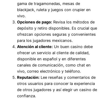
gama de tragamonedas, mesas de
blackjack, ruleta y juegos con crupier en
vivo.
Opciones de pago:
Revisa los métodos de
depósito y retiro disponibles. Es crucial que
ofrezcan opciones seguras y convenientes
para los jugadores mexicanos.
Atención al cliente:
Un buen casino debe
ofrecer un servicio al cliente de calidad,
disponible en español y en diferentes
canales de comunicación, como chat en
vivo, correo electrónico y teléfono.
Reputación:
Lee reseñas y comentarios de
otros usuarios para conocer la experiencia
de otros jugadores y así elegir un casino de
confianza.