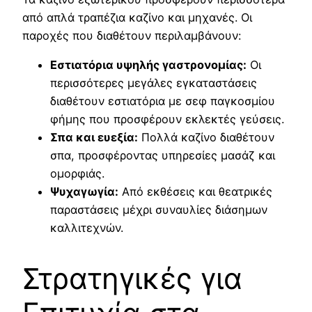
από απλά τραπέζια καζίνο και μηχανές. Οι
παροχές που διαθέτουν περιλαμβάνουν:
Εστιατόρια υψηλής γαστρονομίας:
Οι
περισσότερες μεγάλες εγκαταστάσεις
διαθέτουν εστιατόρια με σεφ παγκοσμίου
φήμης που προσφέρουν εκλεκτές γεύσεις.
Σπα και ευεξία:
Πολλά καζίνο διαθέτουν
σπα, προσφέροντας υπηρεσίες μασάζ και
ομορφιάς.
Ψυχαγωγία:
Από εκθέσεις και θεατρικές
παραστάσεις μέχρι συναυλίες διάσημων
καλλιτεχνών.
Στρατηγικές για