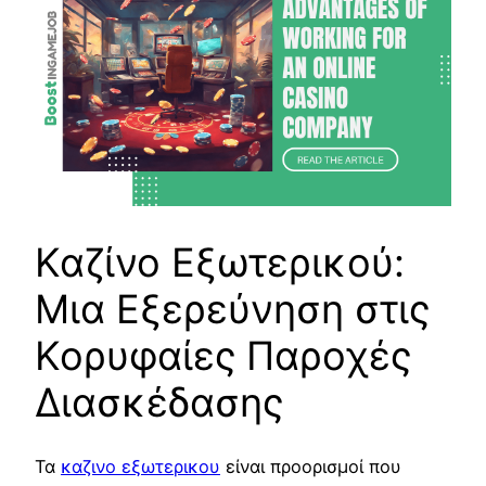
Καζίνο Εξωτερικού:
Μια Εξερεύνηση στις
Κορυφαίες Παροχές
Διασκέδασης
Τα
καζινο εξωτερικου
είναι προορισμοί που