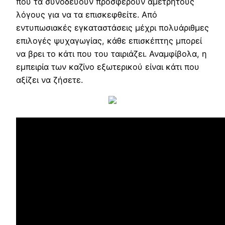
που τα συνοδεύουν προσφέρουν αμέτρητους
λόγους για να τα επισκεφθείτε. Από
εντυπωσιακές εγκαταστάσεις μέχρι πολυάριθμες
επιλογές ψυχαγωγίας, κάθε επισκέπτης μπορεί
να βρει το κάτι που του ταιριάζει. Αναμφίβολα, η
εμπειρία των καζίνο εξωτερικού είναι κάτι που
αξίζει να ζήσετε.