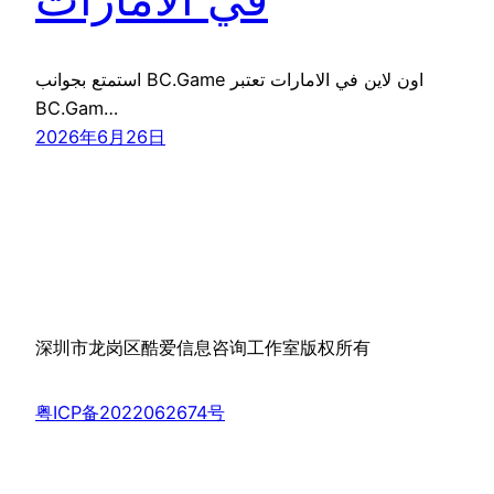
استمتع بجوانب BC.Game اون لاين في الامارات تعتبر
BC.Gam…
2026年6月26日
深圳市龙岗区酷爱信息咨询工作室版权所有
粤ICP备2022062674号