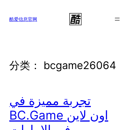
跳
至
酷爱信息官网
内
容
分类：
bcgame26064
تجربة مميزة في
BC.Game اون لاين
في الامارات