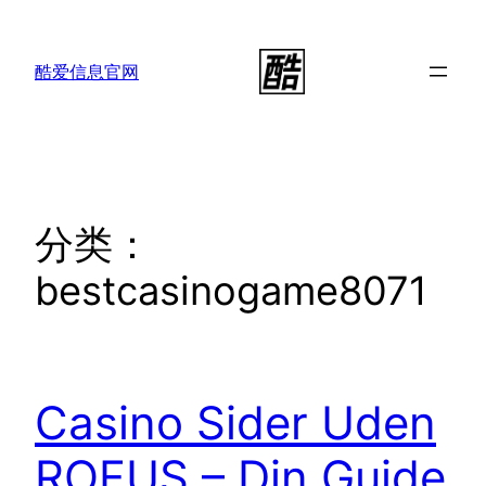
跳
至
酷爱信息官网
内
容
分类：
bestcasinogame8071
Casino Sider Uden
ROFUS – Din Guide