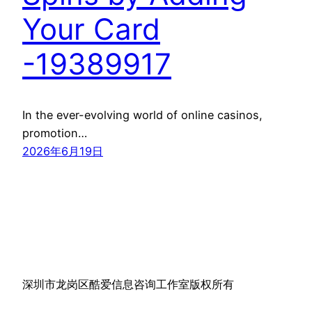
Your Card
-19389917
In the ever-evolving world of online casinos,
promotion…
2026年6月19日
深圳市龙岗区酷爱信息咨询工作室版权所有