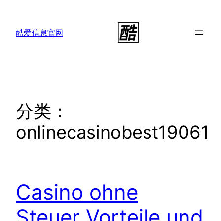
跳
至
酷爱信息官网
内
容
分类：
onlinecasinobest19061
Casino ohne
Steuer Vorteile und