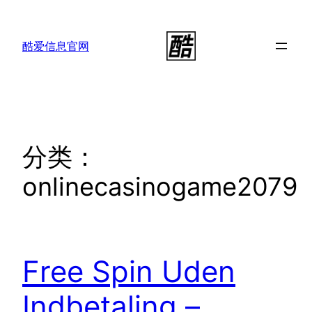
跳
至
酷爱信息官网
内
容
分类：
onlinecasinogame2079
Free Spin Uden
Indbetaling –