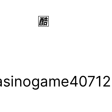
casinogame40712