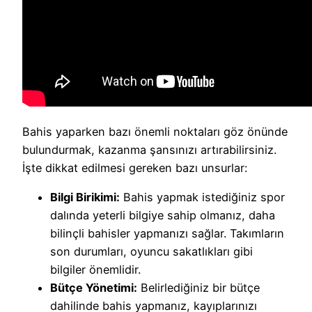
Bahis yaparken bazı önemli noktaları göz önünde
bulundurmak, kazanma şansınızı artırabilirsiniz.
İşte dikkat edilmesi gereken bazı unsurlar:
Bilgi Birikimi:
Bahis yapmak istediğiniz spor
dalında yeterli bilgiye sahip olmanız, daha
bilinçli bahisler yapmanızı sağlar. Takımların
son durumları, oyuncu sakatlıkları gibi
bilgiler önemlidir.
Bütçe Yönetimi:
Belirlediğiniz bir bütçe
dahilinde bahis yapmanız, kayıplarınızı