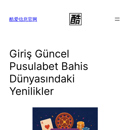
跳
至
酷爱信息官网
内
容
Giriş Güncel
Pusulabet Bahis
Dünyasındaki
Yenilikler