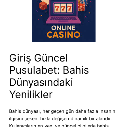
Giriş Güncel
Pusulabet: Bahis
Dünyasındaki
Yenilikler
Bahis dünyası, her geçen gün daha fazla insanın
ilgisini çeken, hızla değişen dinamik bir alandır.
Kullanıcıların en yeni ve güncel bilgilerle bahis