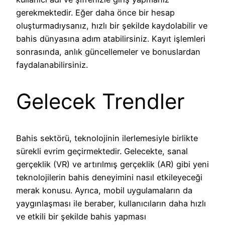
gerekmektedir. Eğer daha önce bir hesap
oluşturmadıysanız, hızlı bir şekilde kaydolabilir ve
bahis dünyasına adım atabilirsiniz. Kayıt işlemleri
sonrasında, anlık güncellemeler ve bonuslardan
faydalanabilirsiniz.
Gelecek Trendler
Bahis sektörü, teknolojinin ilerlemesiyle birlikte
sürekli evrim geçirmektedir. Gelecekte, sanal
gerçeklik (VR) ve artırılmış gerçeklik (AR) gibi yeni
teknolojilerin bahis deneyimini nasıl etkileyeceği
merak konusu. Ayrıca, mobil uygulamaların da
yaygınlaşması ile beraber, kullanıcıların daha hızlı
ve etkili bir şekilde bahis yapması