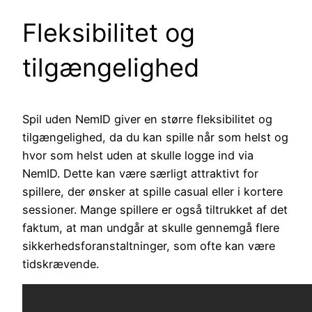
Fleksibilitet og
tilgængelighed
Spil uden NemID giver en større fleksibilitet og
tilgængelighed, da du kan spille når som helst og
hvor som helst uden at skulle logge ind via
NemID. Dette kan være særligt attraktivt for
spillere, der ønsker at spille casual eller i kortere
sessioner. Mange spillere er også tiltrukket af det
faktum, at man undgår at skulle gennemgå flere
sikkerhedsforanstaltninger, som ofte kan være
tidskrævende.