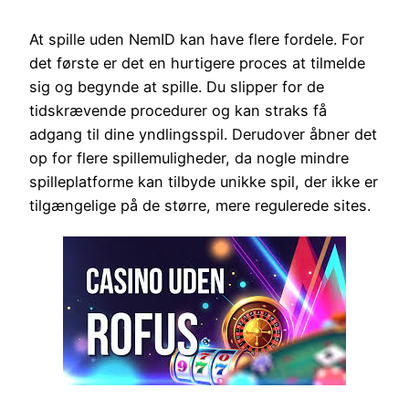
At spille uden NemID kan have flere fordele. For
det første er det en hurtigere proces at tilmelde
sig og begynde at spille. Du slipper for de
tidskrævende procedurer og kan straks få
adgang til dine yndlingsspil. Derudover åbner det
op for flere spillemuligheder, da nogle mindre
spilleplatforme kan tilbyde unikke spil, der ikke er
tilgængelige på de større, mere regulerede sites.