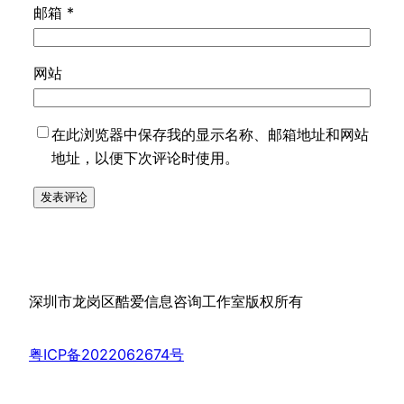
邮箱
*
网站
在此浏览器中保存我的显示名称、邮箱地址和网站
地址，以便下次评论时使用。
深圳市龙岗区酷爱信息咨询工作室版权所有
粤ICP备2022062674号