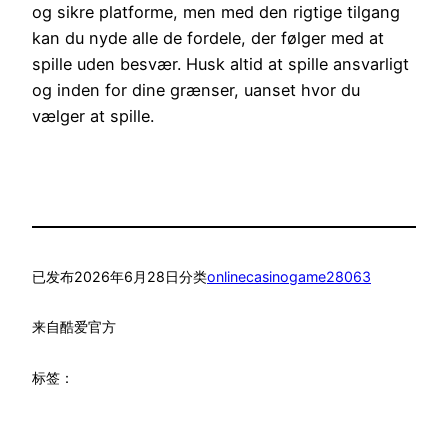
og sikre platforme, men med den rigtige tilgang
kan du nyde alle de fordele, der følger med at
spille uden besvær. Husk altid at spille ansvarligt
og inden for dine grænser, uanset hvor du
vælger at spille.
已发布
2026年6月28日
分类
onlinecasinogame28063
来自
酷爱官方
标签：