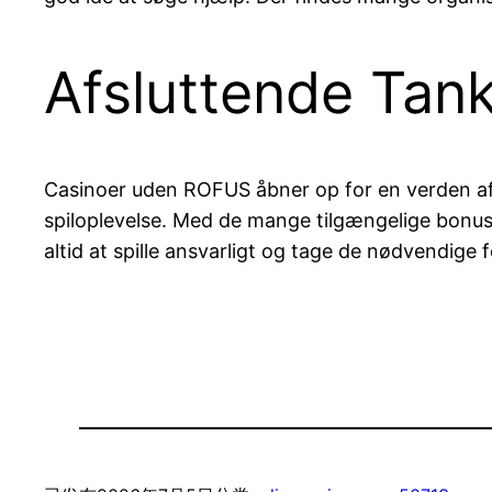
Afsluttende Tan
Casinoer uden ROFUS åbner op for en verden af m
spiloplevelse. Med de mange tilgængelige bonusser
altid at spille ansvarligt og tage de nødvendige f