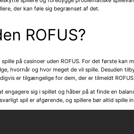
beskytte spillere og forebygge problematiske spillevan
lere, der kan føle sig begrænset af det.
Uden ROFUS?
r at spille på casinoer uden ROFUS. For det første kan
t vælge, hvornår og hvor meget de vil spille. Desuden 
gvis er tilgængelige for dem, der er tilmeldt ROFUS
t engagere sig i spillet og håber på at finde en balan
arligt spil er afgørende, og spillere bør altid spille 