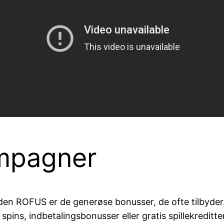
mpagner
uden ROFUS er de generøse bonusser, de ofte tilbyder.
pins, indbetalingsbonusser eller gratis spillekreditte