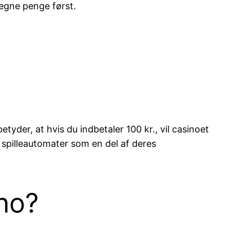
 egne penge først.
yder, at hvis du indbetaler 100 kr., vil casinoet
e spilleautomater som en del af deres
no?