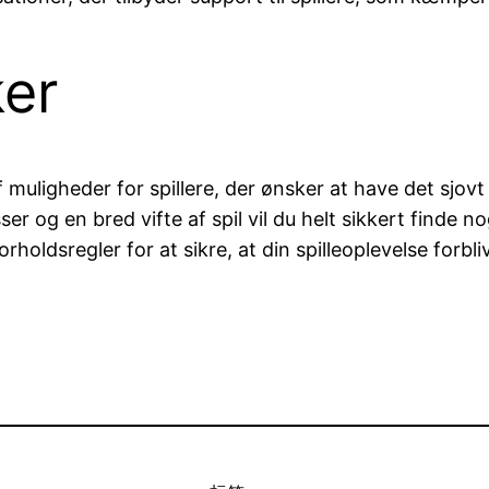
ker
uligheder for spillere, der ønsker at have det sjovt
 og en bred vifte af spil vil du helt sikkert finde no
orholdsregler for at sikre, at din spilleoplevelse forb