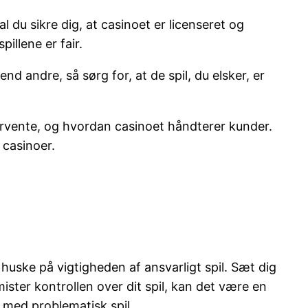
 du sikre dig, at casinoet er licenseret og
illene er fair.
nd andre, så sørg for, at de spil, du elsker, er
forvente, og hvordan casinoet håndterer kunder.
 casinoer.
 huske på vigtigheden af ansvarligt spil. Sæt dig
mister kontrollen over dit spil, kan det være en
 med problematisk spil.