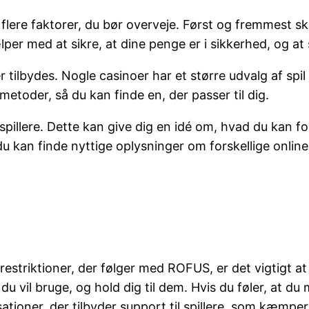
lere faktorer, du bør overveje. Først og fremmest skal
r med at sikre, at dine penge er i sikkerhed, og at sp
tilbydes. Nogle casinoer har et større udvalg af spil e
metoder, så du kan finde en, der passer til dig.
 spillere. Dette kan give dig en idé om, hvad du kan 
u kan finde nyttige oplysninger om forskellige online
restriktioner, der følger med ROFUS, er det vigtigt at
u vil bruge, og hold dig til dem. Hvis du føler, at du 
tioner, der tilbyder support til spillere, som kæmper