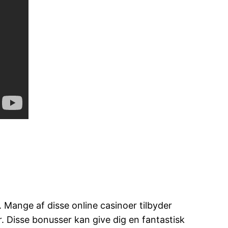
 Mange af disse online casinoer tilbyder
r. Disse bonusser kan give dig en fantastisk