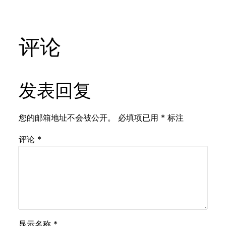
评论
发表回复
您的邮箱地址不会被公开。
必填项已用
*
标注
评论
*
显示名称
*