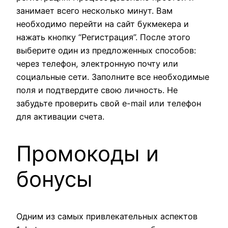
занимает всего несколько минут. Вам
необходимо перейти на сайт букмекера и
нажать кнопку “Регистрация”. После этого
выберите один из предложенных способов:
через телефон, электронную почту или
социальные сети. Заполните все необходимые
поля и подтвердите свою личность. Не
забудьте проверить свой e-mail или телефон
для активации счета.
Промокоды и
бонусы
Одним из самых привлекательных аспектов