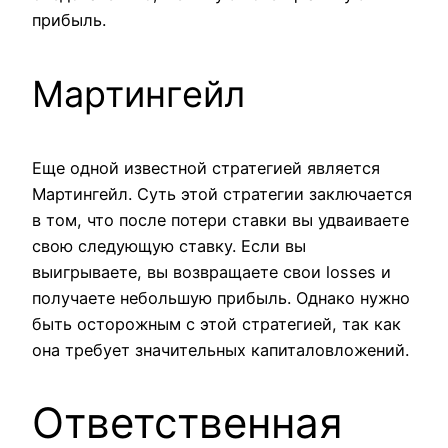
прибыль.
Мартингейл
Еще одной известной стратегией является
Мартингейл. Суть этой стратегии заключается
в том, что после потери ставки вы удваиваете
свою следующую ставку. Если вы
выигрываете, вы возвращаете свои losses и
получаете небольшую прибыль. Однако нужно
быть осторожным с этой стратегией, так как
она требует значительных капиталовложений.
Ответственная