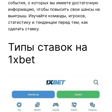
события, о которых вы имеете достаточную
информацию, чтобы повысить свои шансы на
выигрыш. Изучайте команды, игроков,
статистику и тенденции перед тем, как
сделать ставку.
Типы ставок на
1xbet