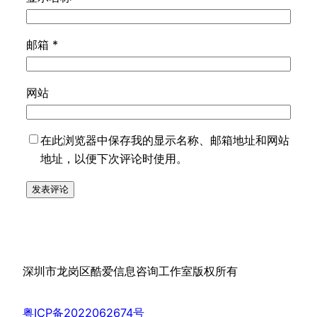
邮箱
*
网站
在此浏览器中保存我的显示名称、邮箱地址和网站
地址，以便下次评论时使用。
深圳市龙岗区酷爱信息咨询工作室版权所有
粤ICP备2022062674号