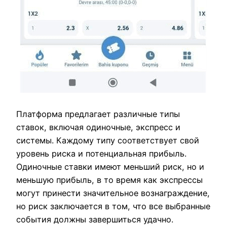
Платформа предлагает различные типы
ставок, включая одиночные, экспресс и
системы. Каждому типу соответствует свой
уровень риска и потенциальная прибыль.
Одиночные ставки имеют меньший риск, но и
меньшую прибыль, в то время как экспрессы
могут принести значительное вознаграждение,
но риск заключается в том, что все выбранные
события должны завершиться удачно.