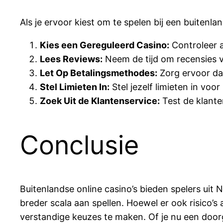
Als je ervoor kiest om te spelen bij een buitenland
Kies een Gereguleerd Casino:
Controleer a
Lees Reviews:
Neem de tijd om recensies v
Let Op Betalingsmethodes:
Zorg ervoor da
Stel Limieten In:
Stel jezelf limieten in voo
Zoek Uit de Klantenservice:
Test de klante
Conclusie
Buitenlandse online casino’s bieden spelers ui
breder scala aan spellen. Hoewel er ook risico
verstandige keuzes te maken. Of je nu een door