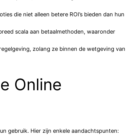
ies die niet alleen betere ROI’s bieden dan hun
 breed scala aan betaalmethoden, waaronder
regelgeving, zolang ze binnen de wetgeving van
e Online
hun gebruik. Hier zijn enkele aandachtspunten: