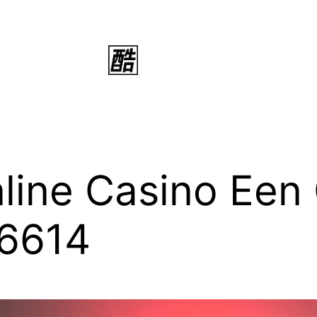
line Casino Een
96614