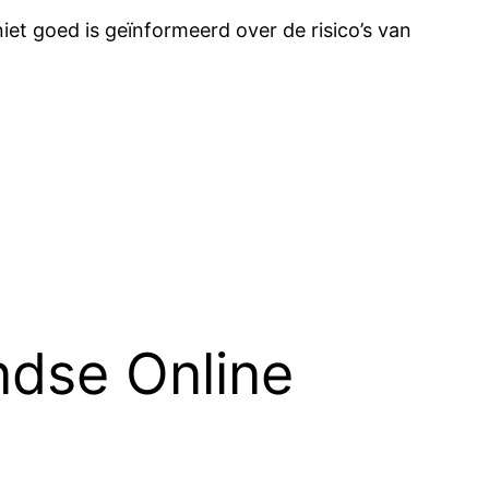
et goed is geïnformeerd over de risico’s van
andse Online