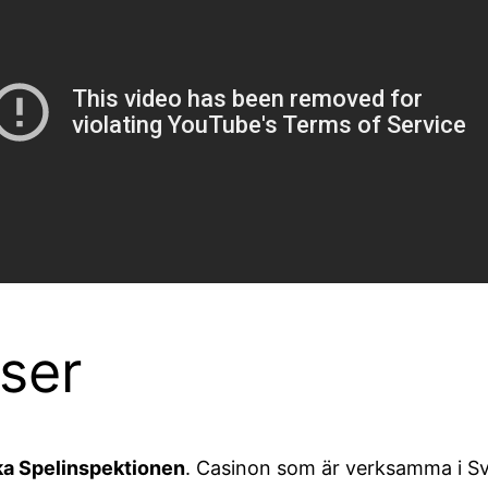
ser
a Spelinspektionen
. Casinon som är verksamma i Sv