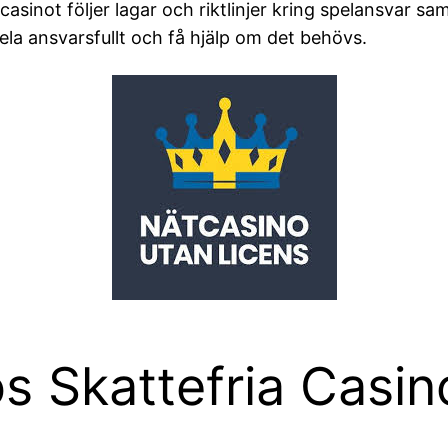
 casinot följer lagar och riktlinjer kring spelansvar
ela ansvarsfullt och få hjälp om det behövs.
s Skattefria Casin