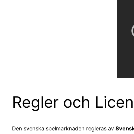
Regler och Licen
Den svenska spelmarknaden regleras av
Svensk