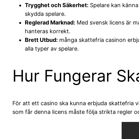
Trygghet och Säkerhet:
Spelare kan känna s
skydda spelare.
Reglerad Marknad:
Med svensk licens är mar
hanteras korrekt.
Brett Utbud:
många skattefria casinon erbjud
alla typer av spelare.
Hur Fungerar Ska
För att ett casino ska kunna erbjuda skattefria 
som får denna licens måste följa strikta regler 