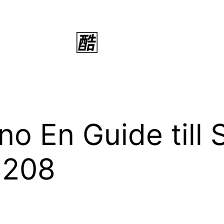
no En Guide till 
8208