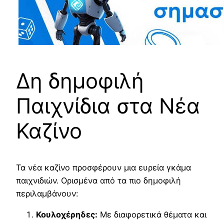
Δη δημοφιλή
Παιχνίδια στα Νέα
Καζίνο
Τα νέα καζίνο προσφέρουν μια ευρεία γκάμα
παιχνιδιών. Ορισμένα από τα πιο δημοφιλή
περιλαμβάνουν:
Κουλοχέρηδες:
Με διαφορετικά θέματα και