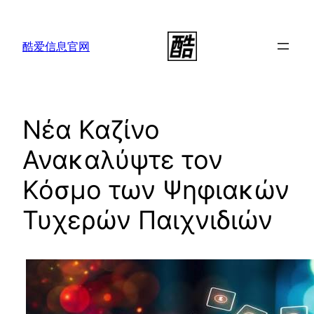
跳
至
酷爱信息官网
内
容
Νέα Καζίνο
Ανακαλύψτε τον
Κόσμο των Ψηφιακών
Τυχερών Παιχνιδιών