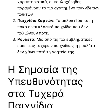
χαρακτηριστικά, οι κουλοχέρηδες
παραμένουν το πιο αγαπημένο παιχνίδι των
παικτών.
Παιχνίδια Καρτών:
Το μπλακτζάκ και η
πόκα είναι κλασικά παιχνίδια που δεν
παλιώνουν ποτέ.
Ρουλέτα:
Μια από τις πιο εμβληματικές
εμπειρίες τυχερών παιχνιδιών, η ρουλέτα
δεν χάνει ποτέ τη γοητεία της.
Η Σημασία της
Υπευθυνότητας
στα Τυχερά
Παιχνίδια