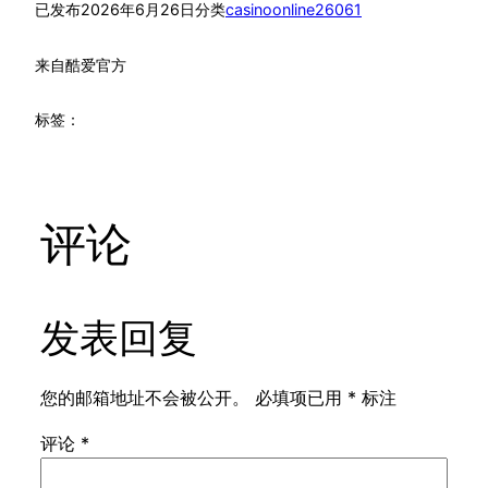
已发布
2026年6月26日
分类
casinoonline26061
来自
酷爱官方
标签：
评论
发表回复
您的邮箱地址不会被公开。
必填项已用
*
标注
评论
*