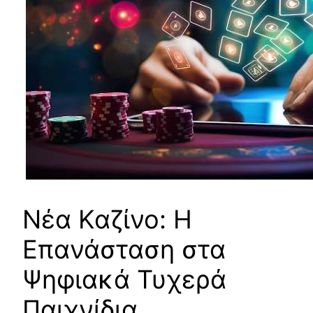
Νέα Καζίνο: Η
Επανάσταση στα
Ψηφιακά Τυχερά
Παιχνίδια