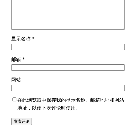
显示名称
*
邮箱
*
网站
在此浏览器中保存我的显示名称、邮箱地址和网站
地址，以便下次评论时使用。