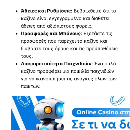
Άδειες και Ρυθμίσεις:
Βεβαιωθείτε ότι το
καζίνο είναι εγγεγραμμένο και διαθέτει
άδειες από αξιόπιστους φορείς.
Προσφορές και Μπόνους:
Εξετάστε τις
προσφορές που παρέχει το καζίνο και
διαβάστε τους όρους και τις προϋποθέσεις
τους.
Διαφορετικότητα Παιχνιδιών:
Ένα καλό
καζίνο προσφέρει μια ποικιλία παιχνιδιών
για να ικανοποιήσει τις ανάγκες όλων των
παικτών.