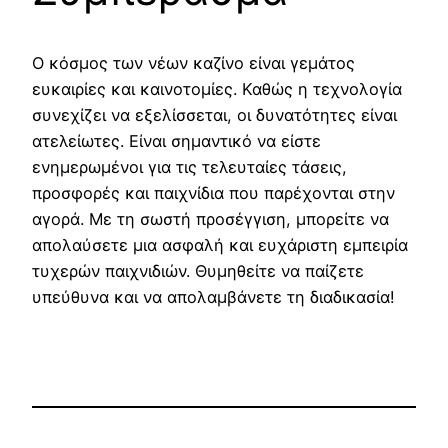
Ο κόσμος των νέων καζίνο είναι γεμάτος
ευκαιρίες και καινοτομίες. Καθώς η τεχνολογία
συνεχίζει να εξελίσσεται, οι δυνατότητες είναι
ατελείωτες. Είναι σημαντικό να είστε
ενημερωμένοι για τις τελευταίες τάσεις,
προσφορές και παιχνίδια που παρέχονται στην
αγορά. Με τη σωστή προσέγγιση, μπορείτε να
απολαύσετε μια ασφαλή και ευχάριστη εμπειρία
τυχερών παιχνιδιών. Θυμηθείτε να παίζετε
υπεύθυνα και να απολαμβάνετε τη διαδικασία!