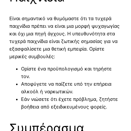
Είναι σημαντικό να θυμόμαστε ότι τα τυχερά
παιχνίδια πρέπει να είναι μια μορφή ψυχαγωγίας
και όχι μια πηγή άγχους. Η υπευθυνότητα στα
τυχερά παιχνίδια είναι ζωτικής σημασίας για να
εξασφαλίσετε μια θετική εμπειρία. Ορίστε
μερικές συμβουλές:
Ορίστε ένα προϋπολογισμό και τηρήστε
τον.
Αποφύγετε να παίζετε υπό την επήρεια
αλκοόλ ή ναρκωτικών.
Εάν νιώσετε ότι έχετε πρόβλημα, ζητήστε
βοήθεια από εξειδικευμένους φορείς.
Συμπέρασμα